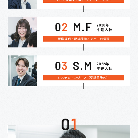
0
2
M.F
2020年
中途入社
研修講師・現場稼働メンバーの管理
0
3
S.M
2022年
中途入社
システムエンジニア（受託開発PJ）
0
1