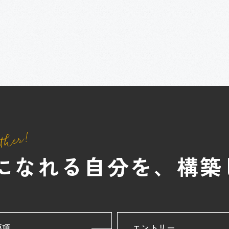
になれる自分を、
構築
要項
エントリー